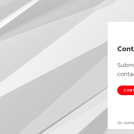
Cont
Submi
conta
CONT
Or cont