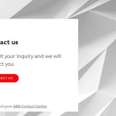
act us
t your inquiry and we will
ct you
ACT US
act your
ABB Contact Center