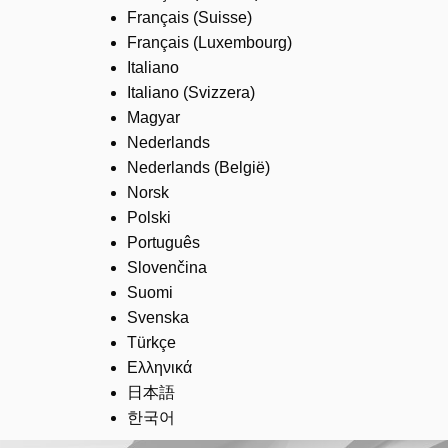
Français (Suisse)
Français (Luxembourg)
Italiano
Italiano (Svizzera)
Magyar
Nederlands
Nederlands (België)
Norsk
Polski
Português
Slovenčina
Suomi
Svenska
Türkçe
Ελληνικά
日本語
한국어