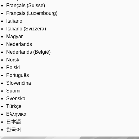
Français (Suisse)
Français (Luxembourg)
Italiano
Italiano (Svizzera)
Magyar
Nederlands
Nederlands (België)
Norsk
Polski
Português
Slovenčina
Suomi
Svenska
Türkçe
Ελληνικά
日本語
한국어