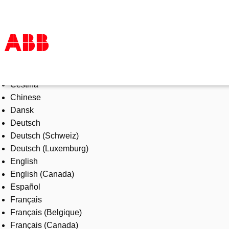
Select Language
Products & Solutions
Čeština
Industries
Chinese
Services
Dansk
About us
Deutsch
Where to buy
Deutsch (Schweiz)
Contact us
Deutsch (Luxemburg)
Careers
English
English (Canada)
Español
Français
Français (Belgique)
Français (Canada)