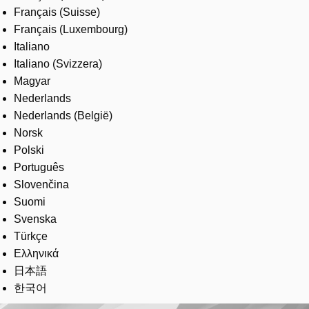
Français (Suisse)
Français (Luxembourg)
Italiano
Italiano (Svizzera)
Magyar
Nederlands
Nederlands (België)
Norsk
Polski
Português
Slovenčina
Suomi
Svenska
Türkçe
Ελληνικά
日本語
한국어