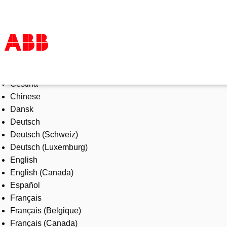
Select Language
Products & Solutions
Čeština
Industries
Chinese
Services
Dansk
About us
Deutsch
Where to buy
Deutsch (Schweiz)
Contact us
Deutsch (Luxemburg)
Careers
English
English (Canada)
Español
Français
Français (Belgique)
Français (Canada)