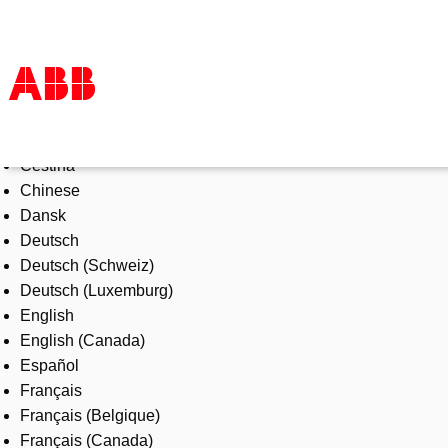
Select Language
Products & Solutions
Čeština
Industries
Chinese
Services
Dansk
About us
Deutsch
Where to buy
Deutsch (Schweiz)
Contact us
Deutsch (Luxemburg)
Careers
English
English (Canada)
Español
Français
Français (Belgique)
Français (Canada)