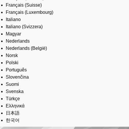
Français (Suisse)
Français (Luxembourg)
Italiano
Italiano (Svizzera)
Magyar
Nederlands
Nederlands (België)
Norsk
Polski
Português
Slovenčina
Suomi
Svenska
Türkçe
Ελληνικά
日本語
한국어