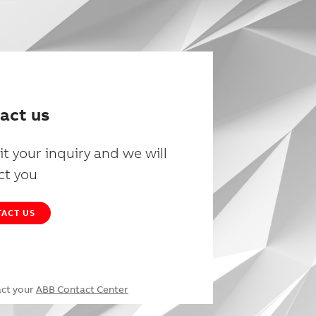
act us
t your inquiry and we will
ct you
ACT US
act your
ABB Contact Center