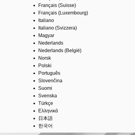
Français (Suisse)
Français (Luxembourg)
Italiano
Italiano (Svizzera)
Magyar
Nederlands
Nederlands (België)
Norsk
Polski
Português
Slovenčina
Suomi
Svenska
Türkçe
Ελληνικά
日本語
한국어