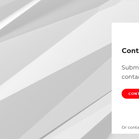
Cont
Submi
conta
CONT
Or cont