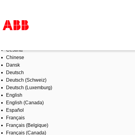
Select Language
Products & Solutions
Čeština
Industries
Chinese
Services
Dansk
About us
Deutsch
Where to buy
Deutsch (Schweiz)
Contact us
Deutsch (Luxemburg)
Careers
English
English (Canada)
Español
Français
Français (Belgique)
Français (Canada)