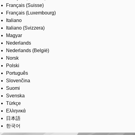
Français (Suisse)
Français (Luxembourg)
Italiano
Italiano (Svizzera)
Magyar
Nederlands
Nederlands (België)
Norsk
Polski
Português
Slovenčina
Suomi
Svenska
Türkçe
Ελληνικά
日本語
한국어