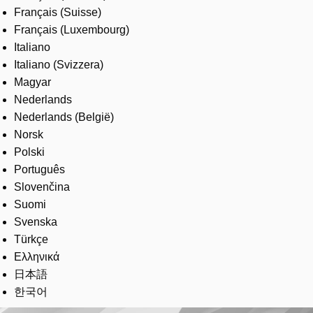
Français (Suisse)
Français (Luxembourg)
Italiano
Italiano (Svizzera)
Magyar
Nederlands
Nederlands (België)
Norsk
Polski
Português
Slovenčina
Suomi
Svenska
Türkçe
Ελληνικά
日本語
한국어