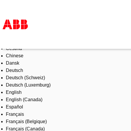
Select Language
Products & Solutions
Čeština
Industries
Chinese
Services
Dansk
About us
Deutsch
Where to buy
Deutsch (Schweiz)
Contact us
Deutsch (Luxemburg)
Careers
English
English (Canada)
Español
Français
Français (Belgique)
Français (Canada)