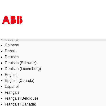
Select Language
Products & Solutions
Čeština
Industries
Chinese
Services
Dansk
About us
Deutsch
Where to buy
Deutsch (Schweiz)
Contact us
Deutsch (Luxemburg)
Careers
English
English (Canada)
Español
Français
Français (Belgique)
Français (Canada)