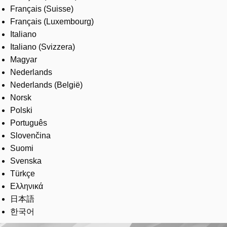
Français (Suisse)
Français (Luxembourg)
Italiano
Italiano (Svizzera)
Magyar
Nederlands
Nederlands (België)
Norsk
Polski
Português
Slovenčina
Suomi
Svenska
Türkçe
Ελληνικά
日本語
한국어