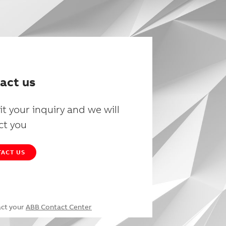
act us
t your inquiry and we will
ct you
ACT US
act your
ABB Contact Center