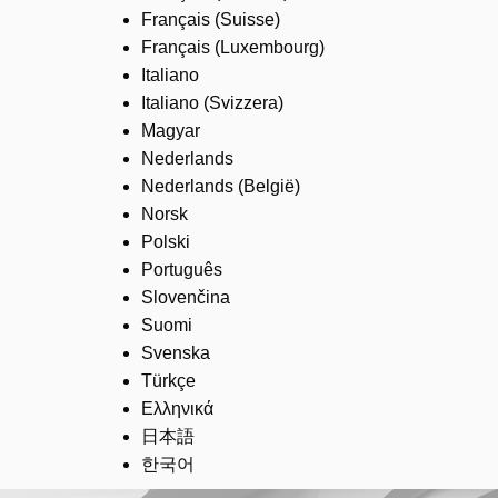
Français (Suisse)
Français (Luxembourg)
Italiano
Italiano (Svizzera)
Magyar
Nederlands
Nederlands (België)
Norsk
Polski
Português
Slovenčina
Suomi
Svenska
Türkçe
Ελληνικά
日本語
한국어