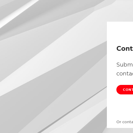
Cont
Submi
conta
CONT
Or cont