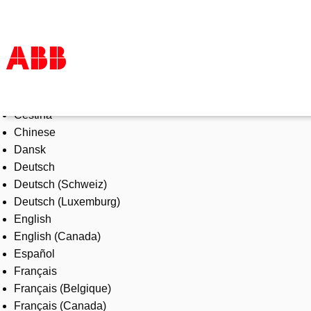
Select Language
Products & Solutions
Čeština
Industries
Chinese
Services
Dansk
About us
Deutsch
Where to buy
Deutsch (Schweiz)
Contact us
Deutsch (Luxemburg)
Careers
English
English (Canada)
Español
Français
Français (Belgique)
Français (Canada)