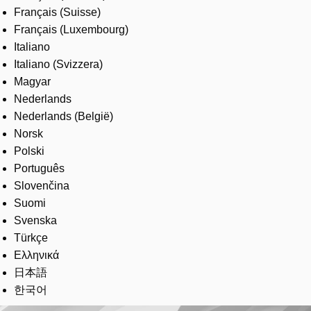
Français (Suisse)
Français (Luxembourg)
Italiano
Italiano (Svizzera)
Magyar
Nederlands
Nederlands (België)
Norsk
Polski
Português
Slovenčina
Suomi
Svenska
Türkçe
Ελληνικά
日本語
한국어