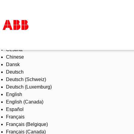
Select Language
Products & Solutions
Čeština
Industries
Chinese
Services
Dansk
About us
Deutsch
Where to buy
Deutsch (Schweiz)
Contact us
Deutsch (Luxemburg)
Careers
English
English (Canada)
Español
Français
Français (Belgique)
Français (Canada)