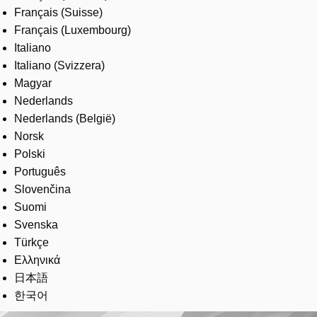
Français (Suisse)
Français (Luxembourg)
Italiano
Italiano (Svizzera)
Magyar
Nederlands
Nederlands (België)
Norsk
Polski
Português
Slovenčina
Suomi
Svenska
Türkçe
Ελληνικά
日本語
한국어