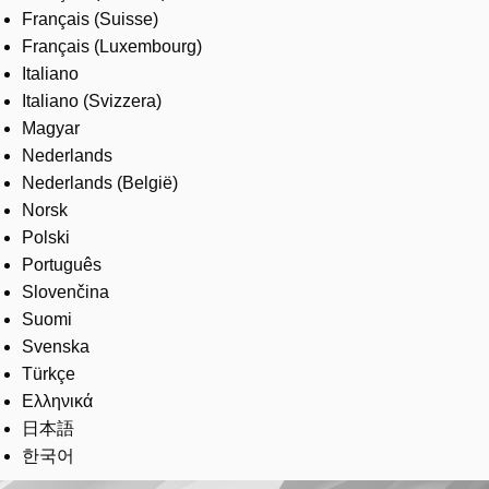
Français (Suisse)
Français (Luxembourg)
Italiano
Italiano (Svizzera)
Magyar
Nederlands
Nederlands (België)
Norsk
Polski
Português
Slovenčina
Suomi
Svenska
Türkçe
Ελληνικά
日本語
한국어