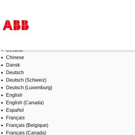
Select Language
Products & Solutions
Čeština
Industries
Chinese
Services
Dansk
About us
Deutsch
Where to buy
Deutsch (Schweiz)
Contact us
Deutsch (Luxemburg)
Careers
English
English (Canada)
Español
Français
Français (Belgique)
Français (Canada)