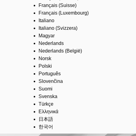
Français (Suisse)
Français (Luxembourg)
Italiano
Italiano (Svizzera)
Magyar
Nederlands
Nederlands (België)
Norsk
Polski
Português
Slovenčina
Suomi
Svenska
Türkçe
Ελληνικά
日本語
한국어