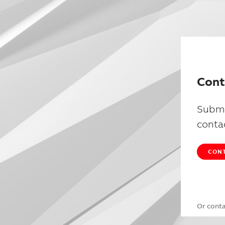
Cont
Submi
conta
CONT
Or cont