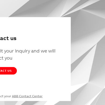
act us
t your inquiry and we will
ct you
ACT US
act your
ABB Contact Center