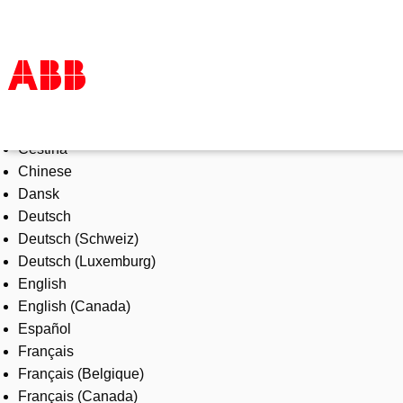
Select Language
Products & Solutions
Čeština
Industries
Chinese
Services
Dansk
About us
Deutsch
Where to buy
Deutsch (Schweiz)
Contact us
Deutsch (Luxemburg)
Careers
English
English (Canada)
Español
Français
Français (Belgique)
Français (Canada)