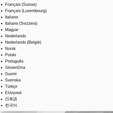
Français (Suisse)
Français (Luxembourg)
Italiano
Italiano (Svizzera)
Magyar
Nederlands
Nederlands (België)
Norsk
Polski
Português
Slovenčina
Suomi
Svenska
Türkçe
Ελληνικά
日本語
한국어