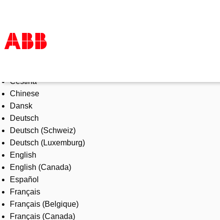
Select Language
Products & Solutions
Čeština
Industries
Chinese
Services
Dansk
About us
Deutsch
Where to buy
Deutsch (Schweiz)
Contact us
Deutsch (Luxemburg)
Careers
English
English (Canada)
Español
Français
Français (Belgique)
Français (Canada)