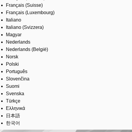
Français (Suisse)
Français (Luxembourg)
Italiano
Italiano (Svizzera)
Magyar
Nederlands
Nederlands (België)
Norsk
Polski
Português
Slovenčina
Suomi
Svenska
Türkçe
Ελληνικά
日本語
한국어