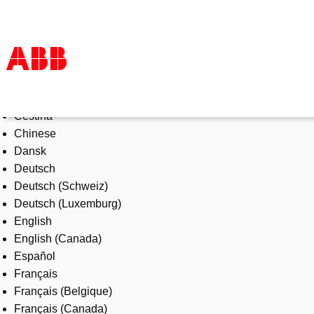
Select Language
Products & Solutions
Čeština
Industries
Chinese
Services
Dansk
About us
Deutsch
Where to buy
Deutsch (Schweiz)
Contact us
Deutsch (Luxemburg)
Careers
English
English (Canada)
Español
Français
Français (Belgique)
Français (Canada)