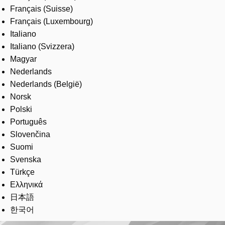
Français (Suisse)
Français (Luxembourg)
Italiano
Italiano (Svizzera)
Magyar
Nederlands
Nederlands (België)
Norsk
Polski
Português
Slovenčina
Suomi
Svenska
Türkçe
Ελληνικά
日本語
한국어