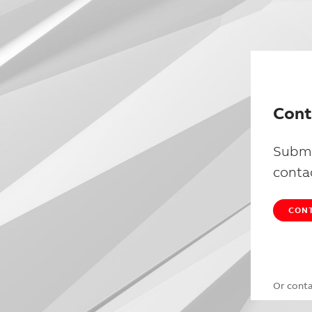
Cont
Submi
conta
CONT
Or cont