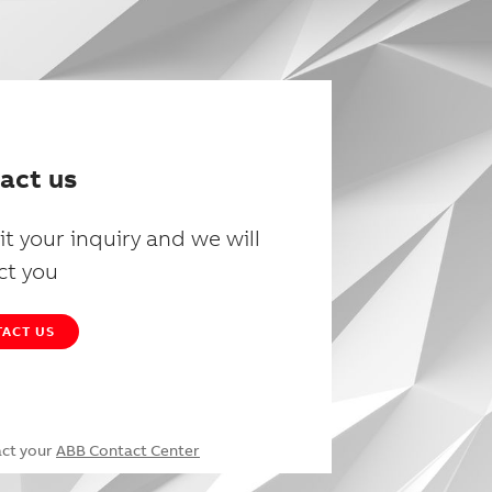
act us
t your inquiry and we will
ct you
ACT US
act your
ABB Contact Center