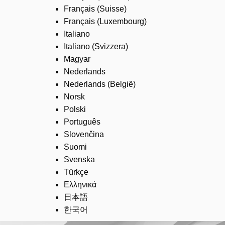
Français (Suisse)
Français (Luxembourg)
Italiano
Italiano (Svizzera)
Magyar
Nederlands
Nederlands (België)
Norsk
Polski
Português
Slovenčina
Suomi
Svenska
Türkçe
Ελληνικά
日本語
한국어