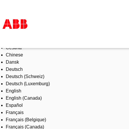
Select Language
Products & Solutions
Čeština
Industries
Chinese
Services
Dansk
About us
Deutsch
Where to buy
Deutsch (Schweiz)
Contact us
Deutsch (Luxemburg)
Careers
English
English (Canada)
Español
Français
Français (Belgique)
Français (Canada)