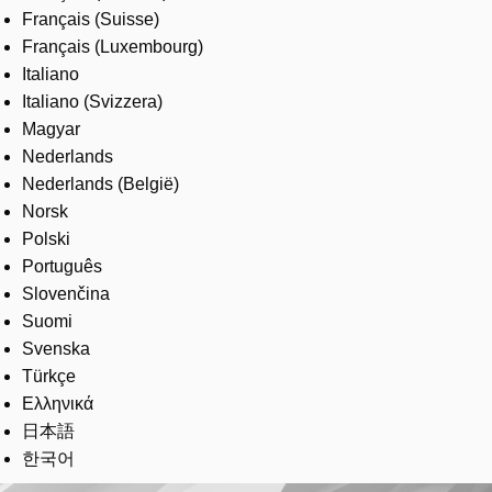
Français (Suisse)
Français (Luxembourg)
Italiano
Italiano (Svizzera)
Magyar
Nederlands
Nederlands (België)
Norsk
Polski
Português
Slovenčina
Suomi
Svenska
Türkçe
Ελληνικά
日本語
한국어