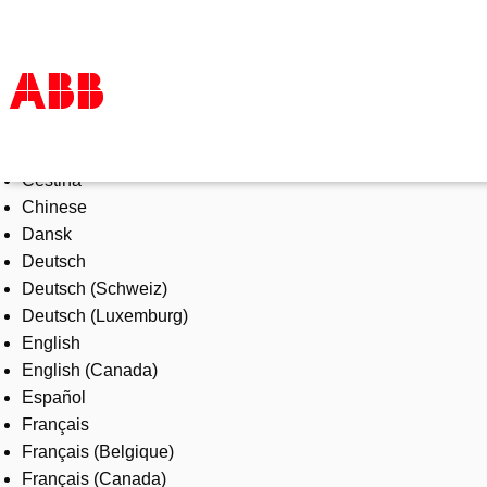
Select Language
Products & Solutions
Čeština
Industries
Chinese
Services
Dansk
About us
Deutsch
Where to buy
Deutsch (Schweiz)
Contact us
Deutsch (Luxemburg)
Careers
English
English (Canada)
Español
Français
Français (Belgique)
Français (Canada)