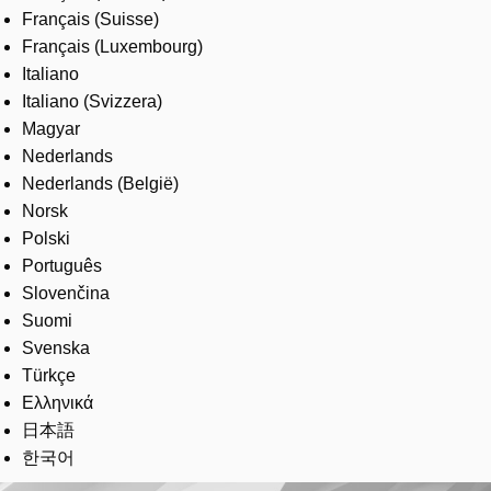
Français (Suisse)
Français (Luxembourg)
Italiano
Italiano (Svizzera)
Magyar
Nederlands
Nederlands (België)
Norsk
Polski
Português
Slovenčina
Suomi
Svenska
Türkçe
Ελληνικά
日本語
한국어