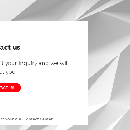
act us
t your inquiry and we will
ct you
ACT US
act your
ABB Contact Center