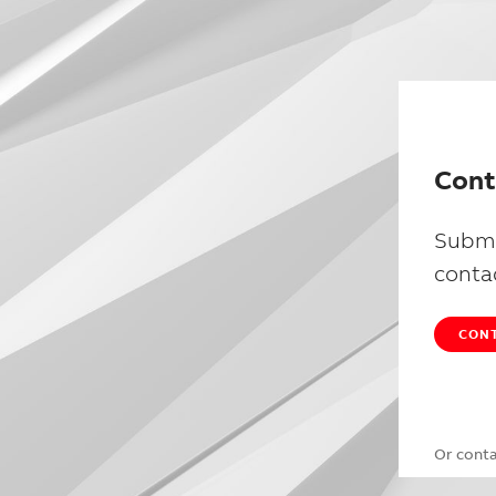
Cont
Submi
conta
CONT
Or cont