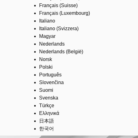
Français (Suisse)
Français (Luxembourg)
Italiano
Italiano (Svizzera)
Magyar
Nederlands
Nederlands (België)
Norsk
Polski
Português
Slovenčina
Suomi
Svenska
Türkçe
Ελληνικά
日本語
한국어