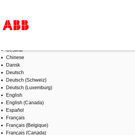
Select Language
Products & Solutions
Čeština
Industries
Chinese
Services
Dansk
About us
Deutsch
Where to buy
Deutsch (Schweiz)
Contact us
Deutsch (Luxemburg)
Careers
English
English (Canada)
Español
Français
Français (Belgique)
Français (Canada)