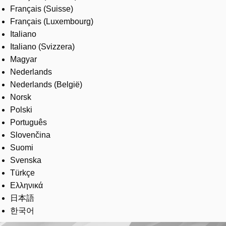
Français (Suisse)
Français (Luxembourg)
Italiano
Italiano (Svizzera)
Magyar
Nederlands
Nederlands (België)
Norsk
Polski
Português
Slovenčina
Suomi
Svenska
Türkçe
Ελληνικά
日本語
한국어