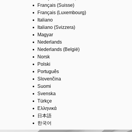
Français (Suisse)
Français (Luxembourg)
Italiano
Italiano (Svizzera)
Magyar
Nederlands
Nederlands (België)
Norsk
Polski
Português
Slovenčina
Suomi
Svenska
Türkçe
Ελληνικά
日本語
한국어