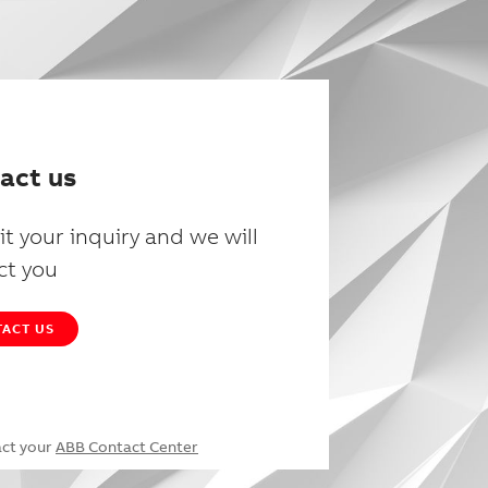
act us
t your inquiry and we will
ct you
ACT US
act your
ABB Contact Center