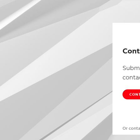
Cont
Submi
conta
CONT
Or cont