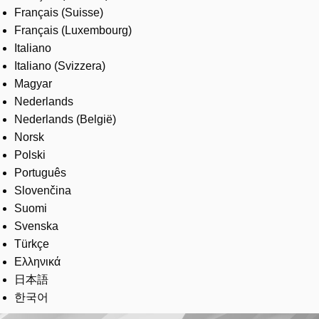
Français (Suisse)
Français (Luxembourg)
Italiano
Italiano (Svizzera)
Magyar
Nederlands
Nederlands (België)
Norsk
Polski
Português
Slovenčina
Suomi
Svenska
Türkçe
Ελληνικά
日本語
한국어