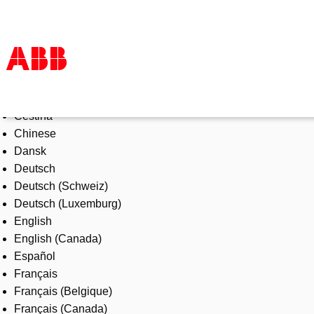
Select Language
Products & Solutions
Čeština
Industries
Chinese
Services
Dansk
About us
Deutsch
Where to buy
Deutsch (Schweiz)
Contact us
Deutsch (Luxemburg)
Careers
English
English (Canada)
Español
Français
Français (Belgique)
Français (Canada)