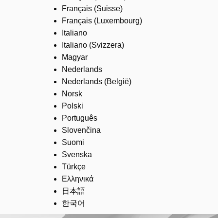
Français (Suisse)
Français (Luxembourg)
Italiano
Italiano (Svizzera)
Magyar
Nederlands
Nederlands (België)
Norsk
Polski
Português
Slovenčina
Suomi
Svenska
Türkçe
Ελληνικά
日本語
한국어