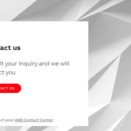
act us
t your inquiry and we will
ct you
ACT US
act your
ABB Contact Center