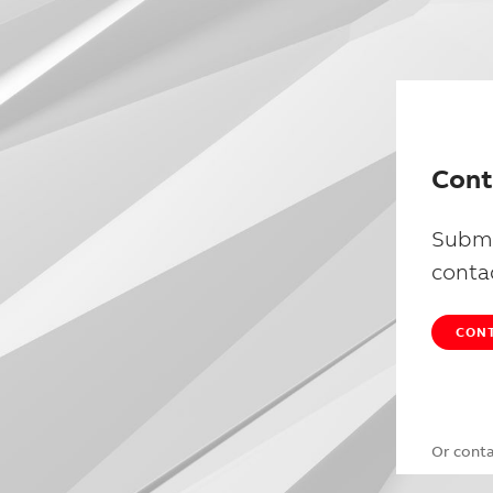
Cont
Submi
conta
CONT
Or cont