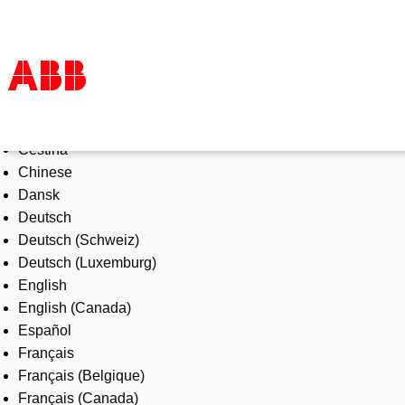
Select Language
Products & Solutions
Čeština
Industries
Chinese
Services
Dansk
About us
Deutsch
Where to buy
Deutsch (Schweiz)
Contact us
Deutsch (Luxemburg)
Careers
English
English (Canada)
Español
Français
Français (Belgique)
Français (Canada)