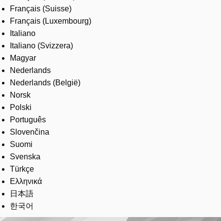
Français (Suisse)
Français (Luxembourg)
Italiano
Italiano (Svizzera)
Magyar
Nederlands
Nederlands (België)
Norsk
Polski
Português
Slovenčina
Suomi
Svenska
Türkçe
Ελληνικά
日本語
한국어