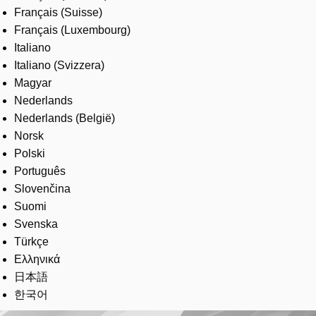
Français (Suisse)
Français (Luxembourg)
Italiano
Italiano (Svizzera)
Magyar
Nederlands
Nederlands (België)
Norsk
Polski
Português
Slovenčina
Suomi
Svenska
Türkçe
Ελληνικά
日本語
한국어