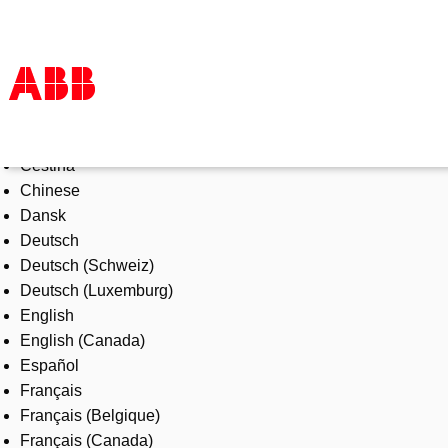
Select Language
Products & Solutions
Čeština
Industries
Chinese
Services
Dansk
About us
Deutsch
Where to buy
Deutsch (Schweiz)
Contact us
Deutsch (Luxemburg)
Careers
English
English (Canada)
Español
Français
Français (Belgique)
Français (Canada)