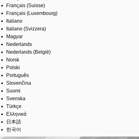
Français (Suisse)
Français (Luxembourg)
Italiano
Italiano (Svizzera)
Magyar
Nederlands
Nederlands (België)
Norsk
Polski
Português
Slovenčina
Suomi
Svenska
Türkçe
Ελληνικά
日本語
한국어