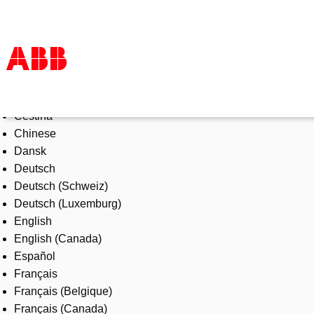
Select Language
Products & Solutions
Čeština
Industries
Chinese
Services
Dansk
About us
Deutsch
Where to buy
Deutsch (Schweiz)
Contact us
Deutsch (Luxemburg)
Careers
English
English (Canada)
Español
Français
Français (Belgique)
Français (Canada)