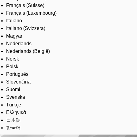
Français (Suisse)
Français (Luxembourg)
Italiano
Italiano (Svizzera)
Magyar
Nederlands
Nederlands (België)
Norsk
Polski
Português
Slovenčina
Suomi
Svenska
Türkçe
Ελληνικά
日本語
한국어