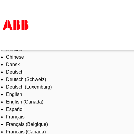
Select Language
Products & Solutions
Čeština
Industries
Chinese
Services
Dansk
About us
Deutsch
Where to buy
Deutsch (Schweiz)
Contact us
Deutsch (Luxemburg)
Careers
English
English (Canada)
Español
Français
Français (Belgique)
Français (Canada)