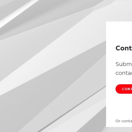
Cont
Submi
conta
CONT
Or cont