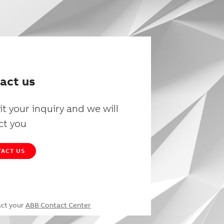
act us
t your inquiry and we will
ct you
ACT US
act your
ABB Contact Center