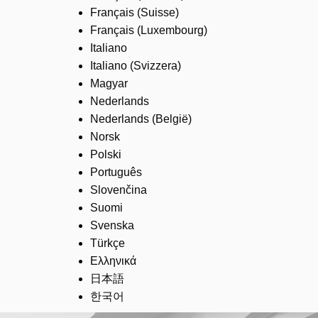
Français (Suisse)
Français (Luxembourg)
Italiano
Italiano (Svizzera)
Magyar
Nederlands
Nederlands (België)
Norsk
Polski
Português
Slovenčina
Suomi
Svenska
Türkçe
Ελληνικά
日本語
한국어