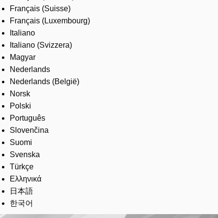
Français (Suisse)
Français (Luxembourg)
Italiano
Italiano (Svizzera)
Magyar
Nederlands
Nederlands (België)
Norsk
Polski
Português
Slovenčina
Suomi
Svenska
Türkçe
Ελληνικά
日本語
한국어