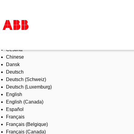
Select Language
Products & Solutions
Čeština
Industries
Chinese
Services
Dansk
About us
Deutsch
Where to buy
Deutsch (Schweiz)
Contact us
Deutsch (Luxemburg)
Careers
English
English (Canada)
Español
Français
Français (Belgique)
Français (Canada)