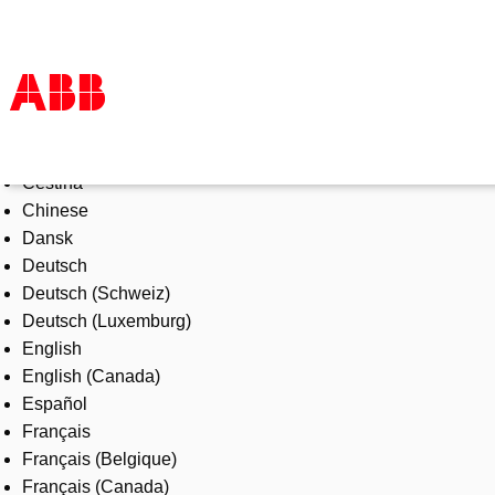
Select Language
Products & Solutions
Čeština
Industries
Chinese
Services
Dansk
About us
Deutsch
Where to buy
Deutsch (Schweiz)
Contact us
Deutsch (Luxemburg)
Careers
English
English (Canada)
Español
Français
Français (Belgique)
Français (Canada)