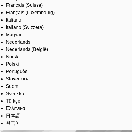
Français (Suisse)
Français (Luxembourg)
Italiano
Italiano (Svizzera)
Magyar
Nederlands
Nederlands (België)
Norsk
Polski
Português
Slovenčina
Suomi
Svenska
Türkçe
Ελληνικά
日本語
한국어