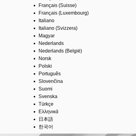
Français (Suisse)
Français (Luxembourg)
Italiano
Italiano (Svizzera)
Magyar
Nederlands
Nederlands (België)
Norsk
Polski
Português
Slovenčina
Suomi
Svenska
Türkçe
Ελληνικά
日本語
한국어