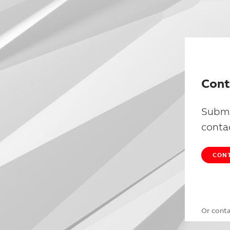
Cont
Submi
conta
CONT
Or cont