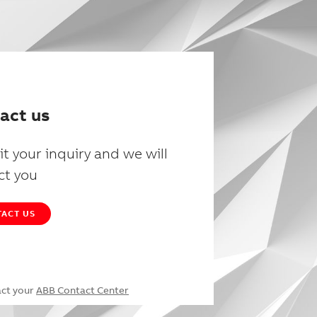
act us
t your inquiry and we will
ct you
ACT US
act your
ABB Contact Center