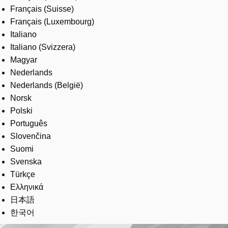
Français (Suisse)
Français (Luxembourg)
Italiano
Italiano (Svizzera)
Magyar
Nederlands
Nederlands (België)
Norsk
Polski
Português
Slovenčina
Suomi
Svenska
Türkçe
Ελληνικά
日本語
한국어