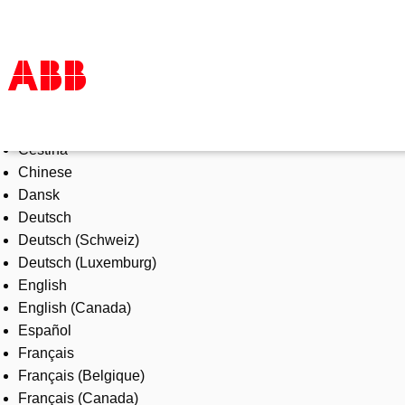
Select Language
Products & Solutions
Čeština
Industries
Chinese
Services
Dansk
About us
Deutsch
Where to buy
Deutsch (Schweiz)
Contact us
Deutsch (Luxemburg)
Careers
English
English (Canada)
Español
Français
Français (Belgique)
Français (Canada)