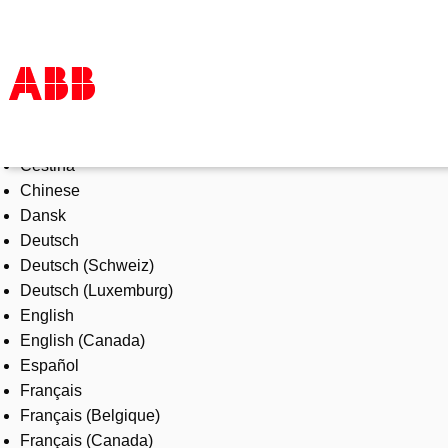
Select Language
Products & Solutions
Čeština
Industries
Chinese
Services
Dansk
About us
Deutsch
Where to buy
Deutsch (Schweiz)
Contact us
Deutsch (Luxemburg)
Careers
English
English (Canada)
Español
Français
Français (Belgique)
Français (Canada)