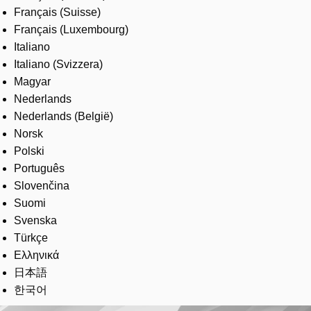
Français (Suisse)
Français (Luxembourg)
Italiano
Italiano (Svizzera)
Magyar
Nederlands
Nederlands (België)
Norsk
Polski
Português
Slovenčina
Suomi
Svenska
Türkçe
Ελληνικά
日本語
한국어