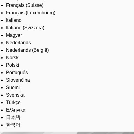
Français (Suisse)
Français (Luxembourg)
Italiano
Italiano (Svizzera)
Magyar
Nederlands
Nederlands (België)
Norsk
Polski
Português
Slovenčina
Suomi
Svenska
Türkçe
Ελληνικά
日本語
한국어