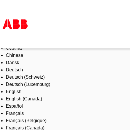
Select Language
Products & Solutions
Čeština
Industries
Chinese
Services
Dansk
About us
Deutsch
Where to buy
Deutsch (Schweiz)
Contact us
Deutsch (Luxemburg)
Careers
English
English (Canada)
Español
Français
Français (Belgique)
Français (Canada)