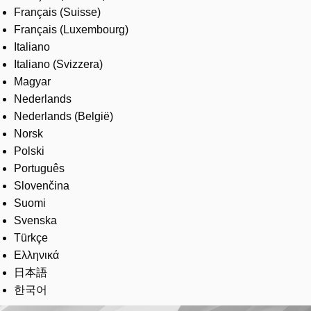
Français (Suisse)
Français (Luxembourg)
Italiano
Italiano (Svizzera)
Magyar
Nederlands
Nederlands (België)
Norsk
Polski
Português
Slovenčina
Suomi
Svenska
Türkçe
Ελληνικά
日本語
한국어