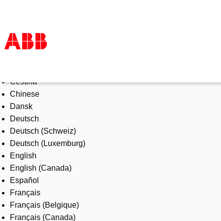
Select Language
Products & Solutions
Čeština
Industries
Chinese
Services
Dansk
About us
Deutsch
Where to buy
Deutsch (Schweiz)
Contact us
Deutsch (Luxemburg)
Careers
English
English (Canada)
Español
Français
Français (Belgique)
Français (Canada)