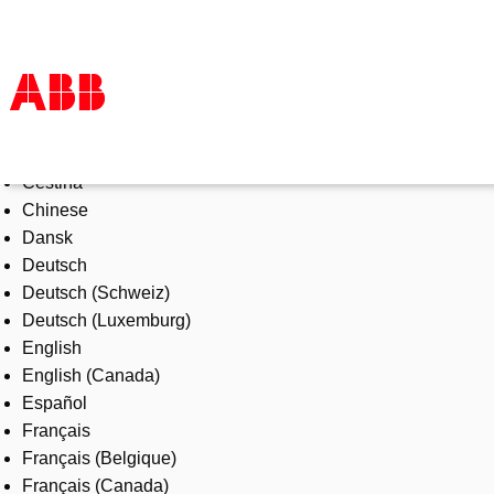
Select Language
Products & Solutions
Čeština
Industries
Chinese
Services
Dansk
About us
Deutsch
Where to buy
Deutsch (Schweiz)
Contact us
Deutsch (Luxemburg)
Careers
English
English (Canada)
Español
Français
Français (Belgique)
Français (Canada)