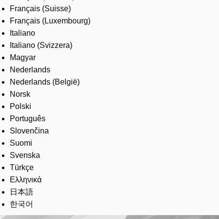
Français (Suisse)
Français (Luxembourg)
Italiano
Italiano (Svizzera)
Magyar
Nederlands
Nederlands (België)
Norsk
Polski
Português
Slovenčina
Suomi
Svenska
Türkçe
Ελληνικά
日本語
한국어