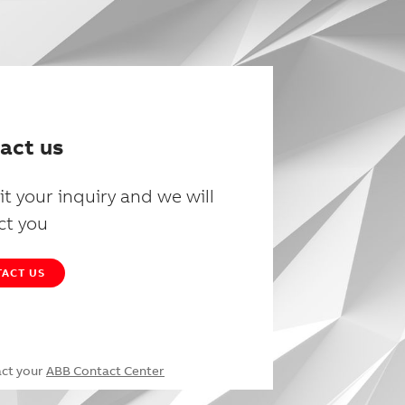
act us
t your inquiry and we will
ct you
ACT US
act your
ABB Contact Center