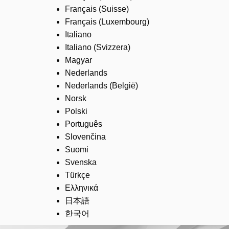
Français (Suisse)
Français (Luxembourg)
Italiano
Italiano (Svizzera)
Magyar
Nederlands
Nederlands (België)
Norsk
Polski
Português
Slovenčina
Suomi
Svenska
Türkçe
Ελληνικά
日本語
한국어