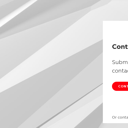
Cont
Submi
conta
CONT
Or cont