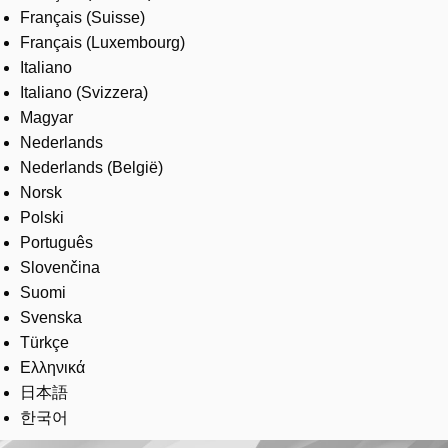
Français (Suisse)
Français (Luxembourg)
Italiano
Italiano (Svizzera)
Magyar
Nederlands
Nederlands (België)
Norsk
Polski
Português
Slovenčina
Suomi
Svenska
Türkçe
Ελληνικά
日本語
한국어