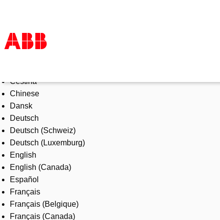
Select Language
Products & Solutions
Čeština
Industries
Chinese
Services
Dansk
About us
Deutsch
Where to buy
Deutsch (Schweiz)
Contact us
Deutsch (Luxemburg)
Careers
English
English (Canada)
Español
Français
Français (Belgique)
Français (Canada)