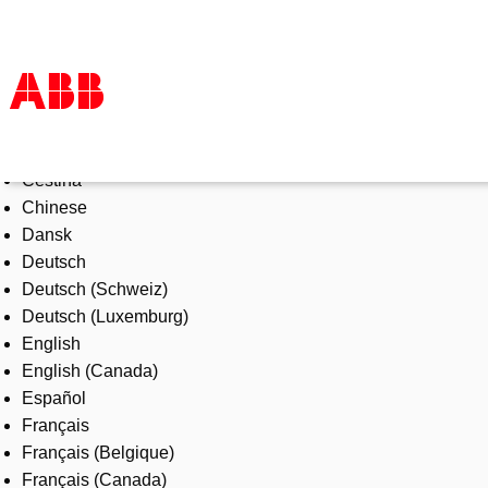
Select Language
Products & Solutions
Čeština
Industries
Chinese
Services
Dansk
About us
Deutsch
Where to buy
Deutsch (Schweiz)
Contact us
Deutsch (Luxemburg)
Careers
English
English (Canada)
Español
Français
Français (Belgique)
Français (Canada)