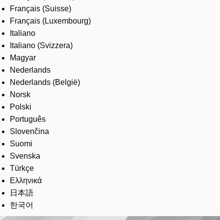
Français (Suisse)
Français (Luxembourg)
Italiano
Italiano (Svizzera)
Magyar
Nederlands
Nederlands (België)
Norsk
Polski
Português
Slovenčina
Suomi
Svenska
Türkçe
Ελληνικά
日本語
한국어