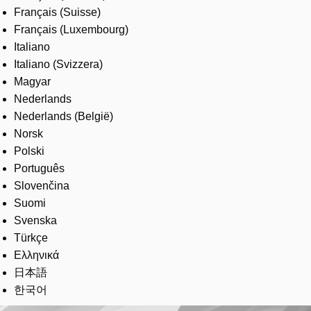
Français (Suisse)
Français (Luxembourg)
Italiano
Italiano (Svizzera)
Magyar
Nederlands
Nederlands (België)
Norsk
Polski
Português
Slovenčina
Suomi
Svenska
Türkçe
Ελληνικά
日本語
한국어