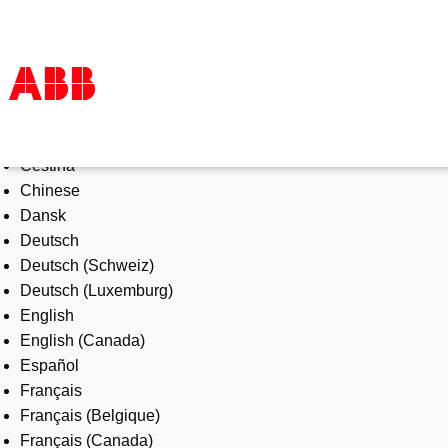
Select Language
Products & Solutions
Čeština
Industries
Chinese
Services
Dansk
About us
Deutsch
Where to buy
Deutsch (Schweiz)
Contact us
Deutsch (Luxemburg)
Careers
English
English (Canada)
Español
Français
Français (Belgique)
Français (Canada)