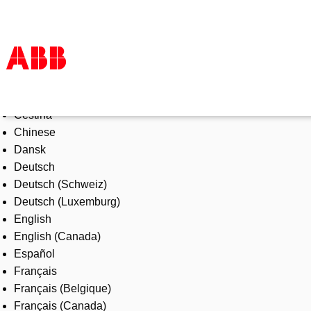
Select Language
Products & Solutions
Čeština
Industries
Chinese
Services
Dansk
About us
Deutsch
Where to buy
Deutsch (Schweiz)
Contact us
Deutsch (Luxemburg)
Careers
English
English (Canada)
Español
Français
Français (Belgique)
Français (Canada)