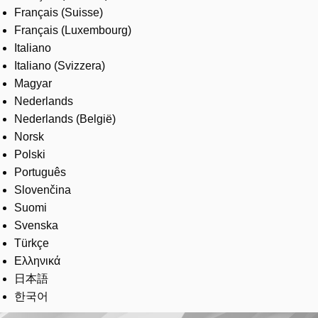
Français (Suisse)
Français (Luxembourg)
Italiano
Italiano (Svizzera)
Magyar
Nederlands
Nederlands (België)
Norsk
Polski
Português
Slovenčina
Suomi
Svenska
Türkçe
Ελληνικά
日本語
한국어