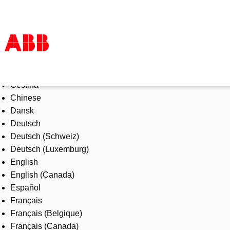
Select Language
Products & Solutions
Čeština
Industries
Chinese
Services
Dansk
About us
Deutsch
Where to buy
Deutsch (Schweiz)
Contact us
Deutsch (Luxemburg)
Careers
English
English (Canada)
Español
Français
Français (Belgique)
Français (Canada)