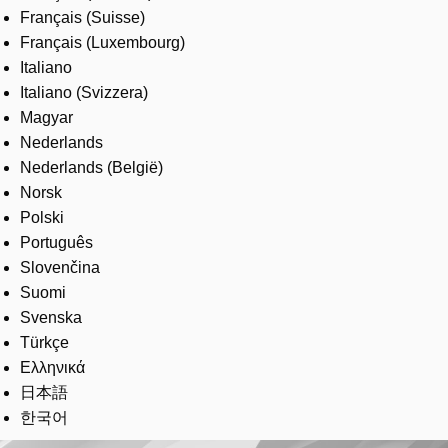
Français (Suisse)
Français (Luxembourg)
Italiano
Italiano (Svizzera)
Magyar
Nederlands
Nederlands (België)
Norsk
Polski
Português
Slovenčina
Suomi
Svenska
Türkçe
Ελληνικά
日本語
한국어