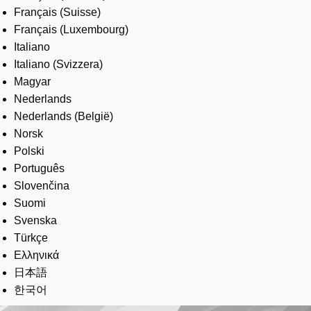
Français (Suisse)
Français (Luxembourg)
Italiano
Italiano (Svizzera)
Magyar
Nederlands
Nederlands (België)
Norsk
Polski
Português
Slovenčina
Suomi
Svenska
Türkçe
Ελληνικά
日本語
한국어