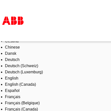
Select Language
Products & Solutions
Čeština
Industries
Chinese
Services
Dansk
About us
Deutsch
Where to buy
Deutsch (Schweiz)
Contact us
Deutsch (Luxemburg)
Careers
English
English (Canada)
Español
Français
Français (Belgique)
Français (Canada)