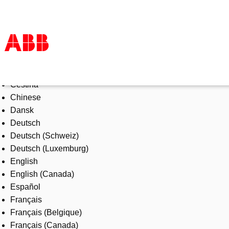
Select Language
Products & Solutions
Čeština
Industries
Chinese
Services
Dansk
About us
Deutsch
Where to buy
Deutsch (Schweiz)
Contact us
Deutsch (Luxemburg)
Careers
English
English (Canada)
Español
Français
Français (Belgique)
Français (Canada)