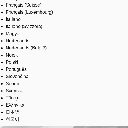
Français (Suisse)
Français (Luxembourg)
Italiano
Italiano (Svizzera)
Magyar
Nederlands
Nederlands (België)
Norsk
Polski
Português
Slovenčina
Suomi
Svenska
Türkçe
Ελληνικά
日本語
한국어