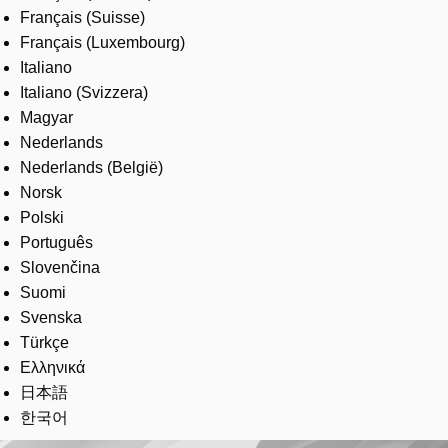
Français (Suisse)
Français (Luxembourg)
Italiano
Italiano (Svizzera)
Magyar
Nederlands
Nederlands (België)
Norsk
Polski
Português
Slovenčina
Suomi
Svenska
Türkçe
Ελληνικά
日本語
한국어