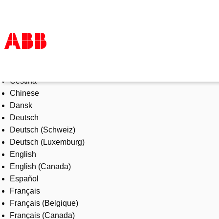
Select Language
Products & Solutions
Čeština
Industries
Chinese
Services
Dansk
About us
Deutsch
Where to buy
Deutsch (Schweiz)
Contact us
Deutsch (Luxemburg)
Careers
English
English (Canada)
Español
Français
Français (Belgique)
Français (Canada)