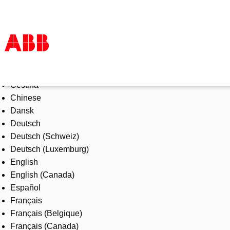
Select Language
Products & Solutions
Čeština
Industries
Chinese
Services
Dansk
About us
Deutsch
Where to buy
Deutsch (Schweiz)
Contact us
Deutsch (Luxemburg)
Careers
English
English (Canada)
Español
Français
Français (Belgique)
Français (Canada)