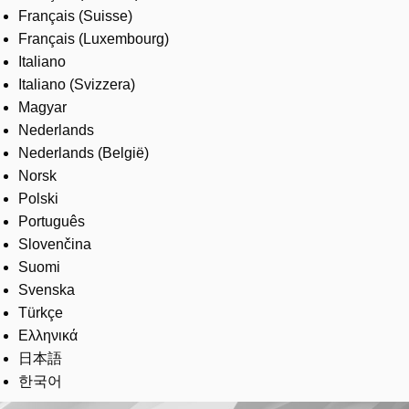
Français (Suisse)
Français (Luxembourg)
Italiano
Italiano (Svizzera)
Magyar
Nederlands
Nederlands (België)
Norsk
Polski
Português
Slovenčina
Suomi
Svenska
Türkçe
Ελληνικά
日本語
한국어