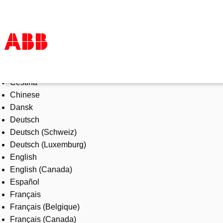
Select Language
Products & Solutions
Čeština
Industries
Chinese
Services
Dansk
About us
Deutsch
Where to buy
Deutsch (Schweiz)
Contact us
Deutsch (Luxemburg)
Careers
English
English (Canada)
Español
Français
Français (Belgique)
Français (Canada)