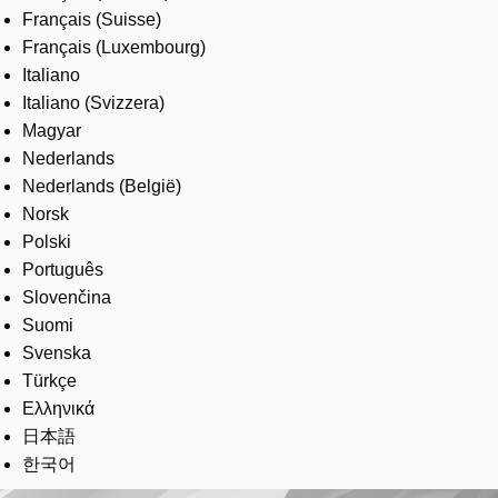
Français (Suisse)
Français (Luxembourg)
Italiano
Italiano (Svizzera)
Magyar
Nederlands
Nederlands (België)
Norsk
Polski
Português
Slovenčina
Suomi
Svenska
Türkçe
Ελληνικά
日本語
한국어