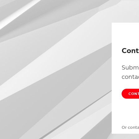
Cont
Submi
conta
CONT
Or cont