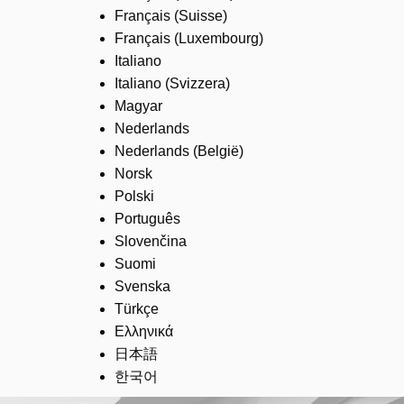
Français (Suisse)
Français (Luxembourg)
Italiano
Italiano (Svizzera)
Magyar
Nederlands
Nederlands (België)
Norsk
Polski
Português
Slovenčina
Suomi
Svenska
Türkçe
Ελληνικά
日本語
한국어