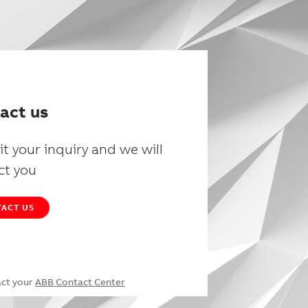
act us
t your inquiry and we will
ct you
ACT US
act your
ABB Contact Center