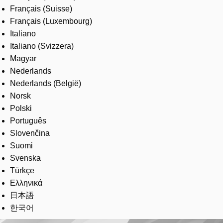
Français (Suisse)
Français (Luxembourg)
Italiano
Italiano (Svizzera)
Magyar
Nederlands
Nederlands (België)
Norsk
Polski
Português
Slovenčina
Suomi
Svenska
Türkçe
Ελληνικά
日本語
한국어