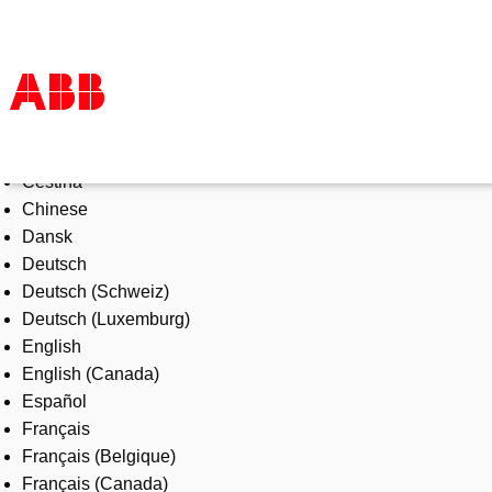
Select Language
Products & Solutions
Čeština
Industries
Chinese
Services
Dansk
About us
Deutsch
Where to buy
Deutsch (Schweiz)
Contact us
Deutsch (Luxemburg)
Careers
English
English (Canada)
Español
Français
Français (Belgique)
Français (Canada)